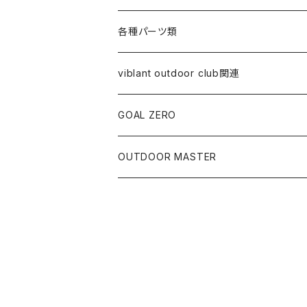
オイル
クーラー・ジャグ
アウター系
食器類
各種パーツ類
替え芯
ジャグ
スウェット
ケース類
コールマン関連
viblant outdoor club関連
ランプ本体
バッグ類
ペトロマックス関連
GOAL ZERO
VAPALUX関連
OUTDOOR MASTER
その他