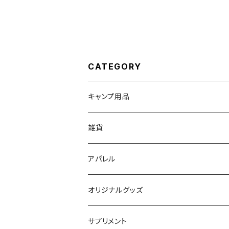
CATEGORY
キャンプ用品
ランタン関連
雑貨
ケース類
キッズ向け
アパレル
食器類
ステッカー
Tシャツ
オリジナルグッズ
オイルランプ
帽子類
ステッカー
サプリメント