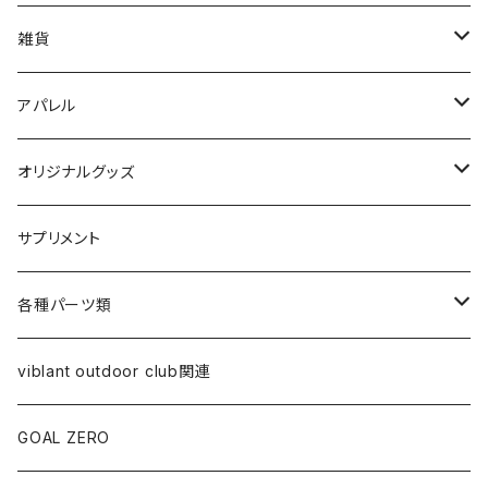
ランタン関連
雑貨
ケース類
キッズ向け
アパレル
食器類
ステッカー
Tシャツ
オリジナルグッズ
オイルランプ
帽子類
ステッカー
サプリメント
オイル
クーラー・ジャグ
アウター系
食器類
各種パーツ類
替え芯
ジャグ
スウェット
ケース類
コールマン関連
viblant outdoor club関連
ランプ本体
バッグ類
ペトロマックス関連
GOAL ZERO