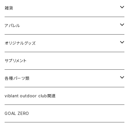
ランタン関連
雑貨
ケース類
キッズ向け
アパレル
食器類
ステッカー
Tシャツ
オリジナルグッズ
オイルランプ
帽子類
ステッカー
サプリメント
オイル
クーラー・ジャグ
アウター系
食器類
各種パーツ類
替え芯
ジャグ
スウェット
ケース類
コールマン関連
viblant outdoor club関連
ランプ本体
バッグ類
ペトロマックス関連
GOAL ZERO