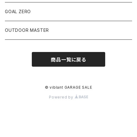
ランプ本体
バッグ類
ペトロマックス関連
GOAL ZERO
VAPALUX関連
OUTDOOR MASTER
その他
商品一覧に戻る
© viblant GARAGE SALE
Powered by