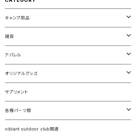
CATEGORY
キャンプ用品
ランタン関連
雑貨
ケース類
キッズ向け
アパレル
食器類
ステッカー
Tシャツ
オリジナルグッズ
オイルランプ
帽子類
ステッカー
サプリメント
オイル
クーラー・ジャグ
アウター系
食器類
各種パーツ類
替え芯
ジャグ
スウェット
ケース類
コールマン関連
viblant outdoor club関連