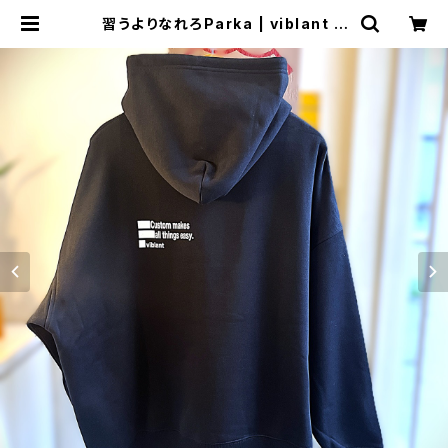
習うよりなれろParka | viblant G
ARAGE SALE