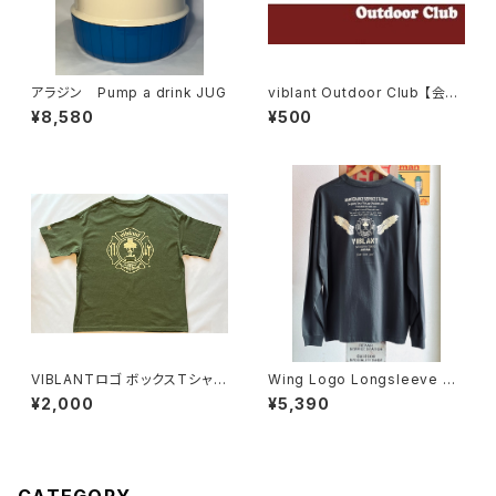
アラジン Pump a drink JUG
viblant Outdoor Club 【会員
証再発行】
¥8,580
¥500
VIBLANTロゴ ボックスTシャツ
Wing Logo Longsleeve T-
／オリーブ
shirt 【viblant Original】
¥2,000
¥5,390