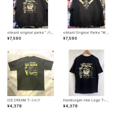
vibrant original parka “ バー
viblant Original Parka "WIN
ガー風”ロゴ
G" ブラック
¥7,590
¥7,590
ICE CREAM T-シャツ
Hamburger-like Logo T-sh
irt 8.2オンス【viblant origina
¥4,378
¥4,378
l】