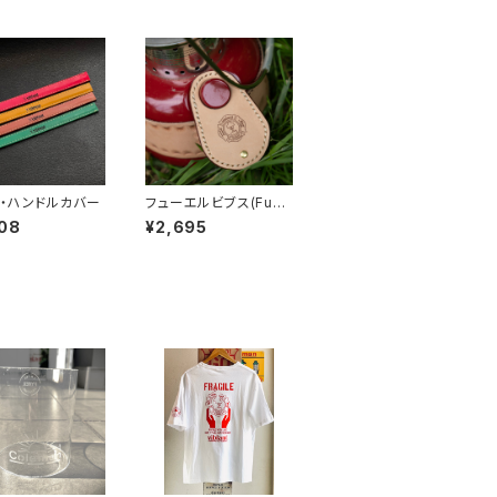
・ハンドルカバー
フューエルビブス(Fuel
Bibs)
08
¥2,695