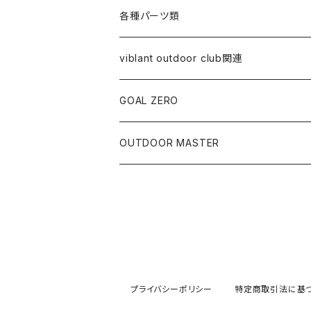
オイル
クーラー・ジャグ
アウター系
食器類
各種パーツ類
替え芯
ジャグ
スウェット
ケース類
コールマン関連
viblant outdoor club関連
ランプ本体
バッグ類
ペトロマックス関連
GOAL ZERO
VAPALUX関連
OUTDOOR MASTER
その他
プライバシーポリシー
特定商取引法に基