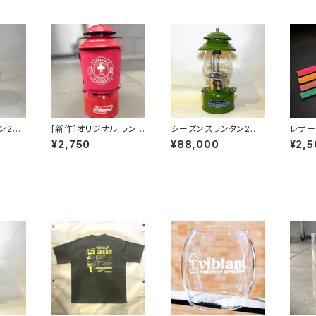
ン201
[新作]オリジナル ランタ
シーズンズランタン201
レザー
ン グローブガード バー
0
¥2,750
¥88,000
¥2,5
ガンディ