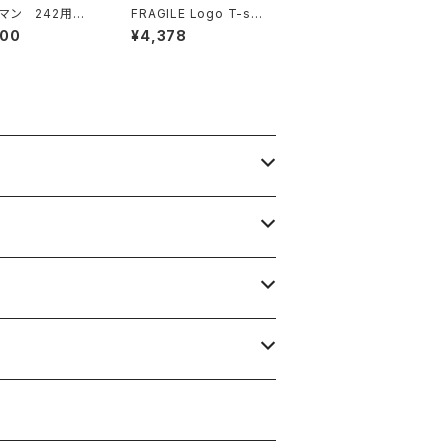
マン 242用グ
FRAGILE Logo T-shi
 リプロ
rt (胸ポケット付) 【viba
800
¥4,378
nt original】