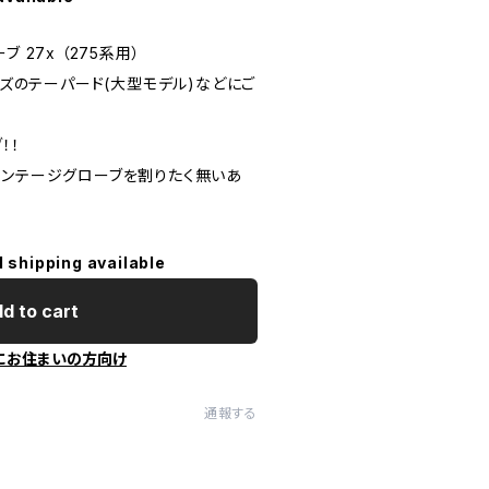
 27x （275系用）
アーズのテーパード(大型モデル)などにご
！！
ビンテージグローブを割りたく無いあ
l shipping available
d to cart
にお住まいの方向け
通報する