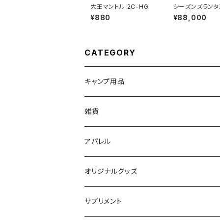
大王マントル 2C-HG
シーズンズランタ
0
¥880
¥88,000
CATEGORY
キャンプ用品
ランタン関連
雑貨
ケース類
キッズ向け
アパレル
食器類
ステッカー
Tシャツ
オリジナルグッズ
オイルランプ
帽子類
ステッカー
サプリメント