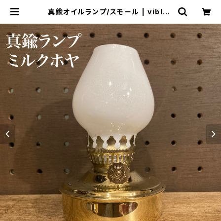
真鍮オイルランプ/スモール | viblan
t GARAGE SALE