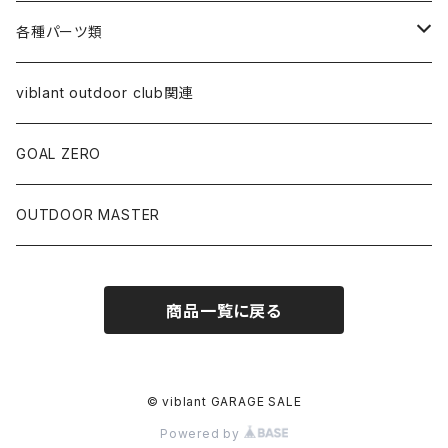
オイル
クーラー・ジャグ
アウター系
食器類
各種パーツ類
替え芯
ジャグ
スウェット
ケース類
コールマン関連
viblant outdoor club関連
ランプ本体
バッグ類
ペトロマックス関連
GOAL ZERO
VAPALUX関連
OUTDOOR MASTER
その他
商品一覧に戻る
© viblant GARAGE SALE
Powered by