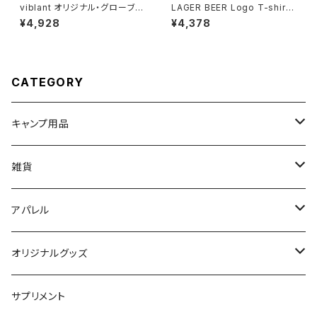
viblant オリジナル・グローブ 2
LAGER BEER Logo T-shirt
7x 一般販売
5.6オンス 【viblant Original 】
¥4,928
¥4,378
CATEGORY
キャンプ用品
ランタン関連
雑貨
ケース類
キッズ向け
アパレル
食器類
ステッカー
Tシャツ
オリジナルグッズ
オイルランプ
帽子類
ステッカー
サプリメント