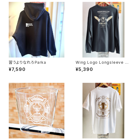
習うよりなれろParka
Wing Logo Longsleeve T-
shirt 【viblant Original】
¥7,590
¥5,390