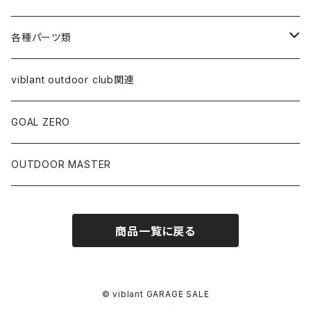
オイル
クーラー・ジャグ
アウター系
食器類
各種パーツ類
替え芯
ジャグ
スウェット
ケース類
コールマン関連
viblant outdoor club関連
ランプ本体
バッグ類
ペトロマックス関連
GOAL ZERO
VAPALUX関連
OUTDOOR MASTER
その他
商品一覧に戻る
© viblant GARAGE SALE