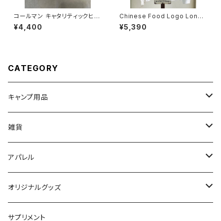
コールマン キャタリティックヒー
Chinese Food Logo Longs
ター518用ウィッグ
leeve T-shirt【viblant Origi
¥4,400
¥5,390
nal 】
CATEGORY
キャンプ用品
ランタン関連
雑貨
ケース類
キッズ向け
アパレル
食器類
ステッカー
Tシャツ
オリジナルグッズ
オイルランプ
帽子類
ステッカー
サプリメント